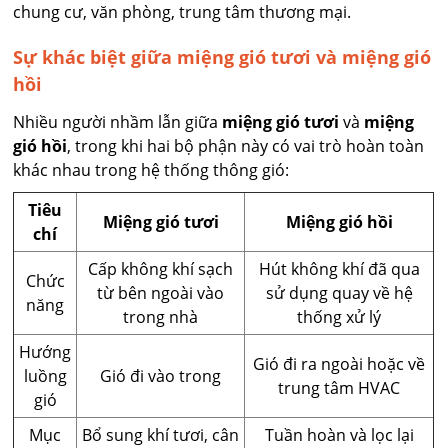
chung cư, văn phòng, trung tâm thương mại.
Sự khác biệt giữa miệng gió tươi và miệng gió
hồi
Nhiều người nhầm lẫn giữa
miệng gió tươi
và
miệng
gió hồi
, trong khi hai bộ phận này có vai trò hoàn toàn
khác nhau trong hệ thống thông gió:
Tiêu
Miệng gió tươi
Miệng gió hồi
chí
Cấp không khí sạch
Hút không khí đã qua
Chức
từ bên ngoài vào
sử dụng quay về hệ
năng
trong nhà
thống xử lý
Hướng
Gió đi ra ngoài hoặc về
luồng
Gió đi vào trong
trung tâm HVAC
gió
Mục
Bổ sung khí tươi, cân
Tuần hoàn và lọc lại