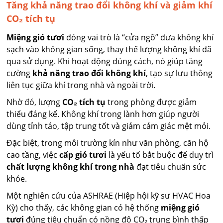
Tăng khả năng trao đổi không khí và giảm khí
CO₂ tích tụ
Miệng gió tươi
đóng vai trò là “cửa ngõ” đưa không khí
sạch vào không gian sống, thay thế lượng không khí đã
qua sử dụng. Khi hoạt động đúng cách, nó giúp tăng
cường
khả năng trao đổi không khí
, tạo sự lưu thông
liên tục giữa khí trong nhà và ngoài trời.
Nhờ đó, lượng
CO₂ tích tụ
trong phòng được giảm
thiểu đáng kể. Không khí trong lành hơn giúp người
dùng tỉnh táo, tập trung tốt và giảm cảm giác mệt mỏi.
Đặc biệt, trong môi trường kín như văn phòng, căn hộ
cao tầng, việc
cấp gió tươi
là yếu tố bắt buộc để duy trì
chất lượng không khí trong nhà
đạt tiêu chuẩn sức
khỏe.
Một nghiên cứu của ASHRAE (Hiệp hội kỹ sư HVAC Hoa
Kỳ) cho thấy, các không gian có hệ thống
miệng gió
tươi
đúng tiêu chuẩn có nồng độ CO₂ trung bình thấp