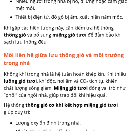
Nhiều người trong nhà bị ho, dị ứng hoặc cảm giác
mệt mỏi.
Thiết bị điện tử, đồ gỗ bị ẩm, xuất hiện nấm mốc.
Khi gặp các hiện tượng này, cần kiểm tra hệ thống
thông gió
và bổ sung
miệng gió tươi
để đảm bảo khí
sạch lưu thông đều.
Mối liên hệ giữa lưu thông gió và môi trường
trong nhà
Không khí trong nhà là hệ tuần hoàn khép kín. Khi thiếu
luồng gió tươi
, khí độc, hơi ẩm và CO₂ tích tụ, khiến
chất lượng sống giảm.
Miệng gió tươi
đóng vai trò như
“phổi” của ngôi nhà, giúp trao đổi khí hiệu quả.
Hệ thống
thông gió cơ khí kết hợp miệng gió tươi
giúp duy trì:
Lượng oxy ổn định trong nhà.