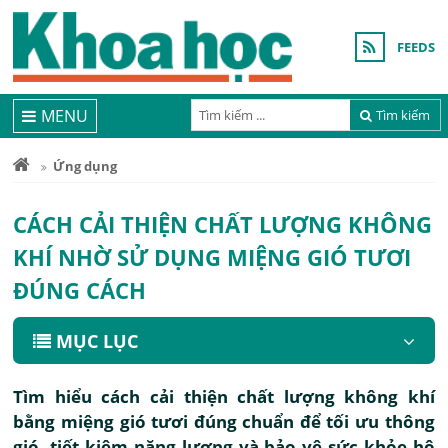
FEEDS
MENU
Tìm kiếm
Ứng dụng
CÁCH CẢI THIỆN CHẤT LƯỢNG KHÔNG
KHÍ NHỜ SỬ DỤNG MIỆNG GIÓ TƯƠI
ĐÚNG CÁCH
MỤC LỤC
Tìm hiểu cách cải thiện chất lượng không khí
bằng miệng gió tươi đúng chuẩn để tối ưu thông
gió, tiết kiệm năng lượng và bảo vệ sức khỏe hô