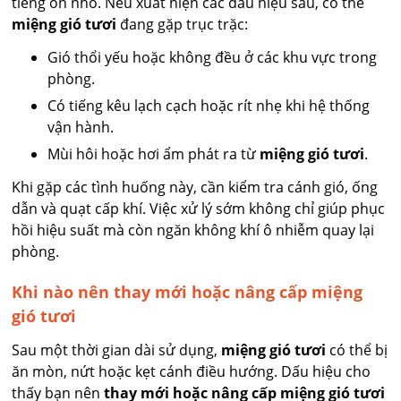
tiếng ồn nhỏ. Nếu xuất hiện các dấu hiệu sau, có thể
miệng gió tươi
đang gặp trục trặc:
Gió thổi yếu hoặc không đều ở các khu vực trong
phòng.
Có tiếng kêu lạch cạch hoặc rít nhẹ khi hệ thống
vận hành.
Mùi hôi hoặc hơi ẩm phát ra từ
miệng gió tươi
.
Khi gặp các tình huống này, cần kiểm tra cánh gió, ống
dẫn và quạt cấp khí. Việc xử lý sớm không chỉ giúp phục
hồi hiệu suất mà còn ngăn không khí ô nhiễm quay lại
phòng.
Khi nào nên thay mới hoặc nâng cấp miệng
gió tươi
Sau một thời gian dài sử dụng,
miệng gió tươi
có thể bị
ăn mòn, nứt hoặc kẹt cánh điều hướng. Dấu hiệu cho
thấy bạn nên
thay mới hoặc nâng cấp miệng gió tươi