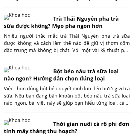
cao như nuôi công nghiệp, vuông tôm thiên về ổn định,
ít rủi ro và tận dụng điều kiện tự nhiên sẵn có. Hiểu
Trà Thái Nguyên pha trà
đúng bản chất nghề sẽ giúp người nuôi quyết định có
sữa được không? Mẹo pha ngon hơn
nên theo đuổi mô hình này hay không.
Nhiều người thắc mắc trà Thái Nguyên pha trà sữa
được không và cách làm thế nào để giữ vị thơm cốm
đặc trưng mà không bị chát. Với một vài kỹ thuật pha
chế đúng chuẩn, bạn hoàn toàn có thể tận dụng loại trà
quen thuộc này để tạo ra ly trà sữa hài hòa, dễ uống và
Bột béo nấu trà sữa loại
ổn định hương vị.
nào ngon? Hướng dẫn chọn đúng loại
Việc chọn đúng bột béo quyết định lớn đến hương vị trà
sữa. Nếu bạn đang băn khoăn bột béo nấu trà sữa loại
nào ngon, bài viết này sẽ giúp bạn hiểu từng loại, cách
đánh giá và lựa chọn phù hợp cho nhu cầu pha tại nhà
hoặc kinh doanh.
Thời gian nuôi cá rô phi đơn
tính mấy tháng thu hoạch?