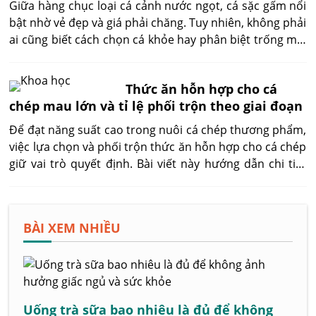
Giữa hàng chục loại cá cảnh nước ngọt, cá sặc gấm nổi
bật nhờ vẻ đẹp và giá phải chăng. Tuy nhiên, không phải
ai cũng biết cách chọn cá khỏe hay phân biệt trống mái
khi mua. Bài viết này chia sẻ kinh nghiệm thực tế giúp
bạn chọn được cá đẹp, bền màu và dễ sinh sản.
Thức ăn hỗn hợp cho cá
chép mau lớn và tỉ lệ phối trộn theo giai đoạn
Để đạt năng suất cao trong nuôi cá chép thương phẩm,
việc lựa chọn và phối trộn thức ăn hỗn hợp cho cá chép
giữ vai trò quyết định. Bài viết này hướng dẫn chi tiết
công thức, tỉ lệ phối trộn và kỹ thuật cho ăn theo từng
giai đoạn, giúp người nuôi kiểm soát tăng trưởng, giảm
chi phí và đạt hiệu quả kinh tế tối ưu.
BÀI XEM NHIỀU
Uống trà sữa bao nhiêu là đủ để không