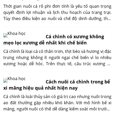
Thời gian nuôi cá rô phi đơn tính là yếu tố quan trọng
quyết định lợi nhuận và lịch thu hoạch của trang trại.
Tùy theo điều kiện ao nuôi và chế độ dinh dưỡng, thời
gian thu hoạch có thể dao động từ 4,5 đến 6 tháng. Bài
viết tổng hợp số liệu thực tế về tốc độ tăng trưởng, thời
Cá chình có xương không
gian đạt trọng lượng thương phẩm và cách rút ngắn
mẹo lọc xương dễ nhất khi chế biến
chu kỳ nuôi.
Cá chình là loại cá có thân trơn, thịt béo và hương vị đặc
trưng nhưng không ít người ngại chế biến vì lo nhiều
xương hoặc dễ hóc. Trên thực tế, cấu trúc xương cá
chình lại khá đơn giản — chủ yếu là xương sống to, ít
xương dăm, dễ tách khi sơ chế. Khi nắm được cách lọc
Cách nuôi cá chình trong bể
xương đúng kỹ thuật, bạn có thể biến cá chình thành
xi măng hiệu quả nhất hiện nay
món ăn hấp dẫn, mềm ngọt mà không phải lo xương.
Cá chình là loài thủy sản có giá trị cao nhưng nuôi trong
ao đất thường gặp nhiều khó khăn. Với mô hình bể xi
măng, người nuôi có thể dễ dàng kiểm soát môi trường