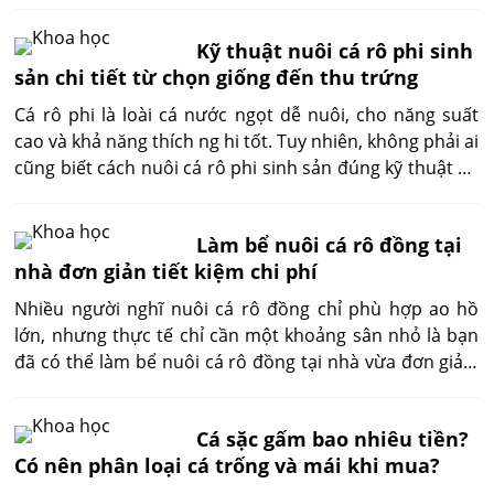
nước, giảm hao hụt và nâng cao năng suất. Dưới đây là
hướng dẫn chi tiết cách nuôi cá chình trong bể xi măng
Kỹ thuật nuôi cá rô phi sinh
hiệu quả và bền vững nhất năm nay.
sản chi tiết từ chọn giống đến thu trứng
Cá rô phi là loài cá nước ngọt dễ nuôi, cho năng suất
cao và khả năng thích ng hi tốt. Tuy nhiên, không phải ai
cũng biết cách nuôi cá rô phi sinh sản đúng kỹ thuật để
đạt tỷ lệ nở cao, cá con khỏe mạnh. Bài viết này sẽ
hướng dẫn chi tiết quy trình từ chọn giống, chuẩn bị
Làm bể nuôi cá rô đồng tại
môi trường, đến thu và ấp trứng chuẩn khoa học, giúp
nhà đơn giản tiết kiệm chi phí
bạn làm chủ toàn bộ quá trình sinh sản cá rô phi.
Nhiều người nghĩ nuôi cá rô đồng chỉ phù hợp ao hồ
lớn, nhưng thực tế chỉ cần một khoảng sân nhỏ là bạn
đã có thể làm bể nuôi cá rô đồng tại nhà vừa đơn giản,
vừa rẻ mà vẫn đạt năng suất tốt. Bài viết này hướng dẫn
chi tiết từng bước, từ khâu chuẩn bị đến chăm sóc để
Cá sặc gấm bao nhiêu tiền?
bạn bắt đầu dễ dàng.
Có nên phân loại cá trống và mái khi mua?