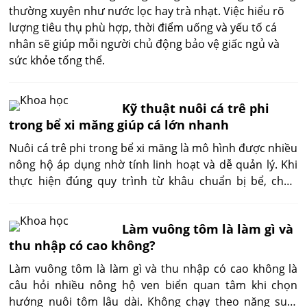
thường xuyên như nước lọc hay trà nhạt. Việc hiểu rõ
lượng tiêu thụ phù hợp, thời điểm uống và yếu tố cá
nhân sẽ giúp mỗi người chủ động bảo vệ giấc ngủ và
sức khỏe tổng thể.
Kỹ thuật nuôi cá trê phi
trong bể xi măng giúp cá lớn nhanh
Nuôi cá trê phi trong bể xi măng là mô hình được nhiều
nông hộ áp dụng nhờ tính linh hoạt và dễ quản lý. Khi
thực hiện đúng quy trình từ khâu chuẩn bị bể, chọn
giống, quản lý thức ăn đến chăm sóc và thu hoạch, cá
sinh trưởng ổn định và cho hiệu quả kinh tế rõ rệt. Việc
Làm vuông tôm là làm gì và
nắm vững kỹ thuật giúp người nuôi giảm rủi ro và chủ
thu nhập có cao không?
động trong sản xuất.
Làm vuông tôm là làm gì và thu nhập có cao không là
câu hỏi nhiều nông hộ ven biển quan tâm khi chọn
hướng nuôi tôm lâu dài. Không chạy theo năng suất