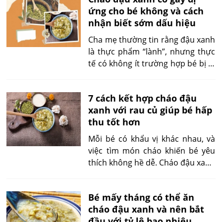
ứng cho bé không và cách
nhận biết sớm dấu hiệu
Cha mẹ thường tin rằng đậu xanh
là thực phẩm “lành”, nhưng thực
tế có không ít trường hợp bé bị dị
ứng ngay sau khi ăn cháo đậu
xanh. Vậy đâu là nguyên nhân,
7 cách kết hợp cháo đậu
dấu hiệu cảnh báo và cách xử lý
xanh với rau củ giúp bé hấp
đúng cách? Bài viết này sẽ giúp
thu tốt hơn
bạn hiểu rõ để yên tâm hơn khi
cho con ăn dặm.
Mỗi bé có khẩu vị khác nhau, và
việc tìm món cháo khiến bé yêu
thích không hề dễ. Cháo đậu xanh
rau củ là lựa chọn thông minh khi
vừa bổ dưỡng vừa dễ biến tấu.
Bé mấy tháng có thể ăn
Với 7 công thức kết hợp rau củ
cháo đậu xanh và nên bắt
đơn giản, mẹ có thể giúp bé đổi vị
đầu với tỷ lệ bao nhiêu