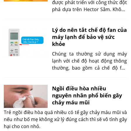
hảo mỗi ngày.
được phát triển với công thức đột
phá dựa trên Hector Sâm. Không
chứa đường mía, Hector Lite kết
hợp thành phần khổ qua có khả
Lý do nên tắt chế độ fan của
năng kiểm soát đường huyết,
máy lạnh để bảo vệ sức
phòng ngừa, điều trị bệnh tiểu
khỏe
đường hiệu quả phù hợp cho các
bệnh nhân tiểu đường, người dấu
Chúng ta thường sử dụng máy
hiệu tiền tiểu đường.
lạnh với chế độ hoạt động thông
thường, bao gồm cả chế độ fan
(quạt) để tạo ra luồng không khí
lạnh. Tuy nhiên, có một quan
Ngồi điều hòa nhiều
điểm đáng suy ngẫm: liệu chúng
nguyên nhân phổ biến gây
ta nên tắt chế độ fan trong máy
chảy máu mũi
lạnh hay không? Bài viết này sẽ
giải đáp điều này.
Trẻ ngồi điều hòa quá nhiều có tể gây chảy máu mũi và
nếu như bố mẹ không xử lý đúng cách thì sẽ vô tình gây
hại cho con nhỏ.