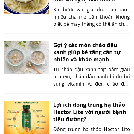
liên tục mà vẫn đảm bảo cân
bằng dưỡng chất trong giai đoạn
Khi bước vào giai đoạn ăn dặm,
phát triển quan trọng.
nhiều cha mẹ băn khoăn không
biết bé mấy tháng có thể ăn cháo
đậu xanh, nên nấu thế nào, kết
hợp gì cho dễ tiêu hóa. Bài viết
Gợi ý các món cháo đậu
này sẽ giúp bạn hiểu rõ thời điểm
xanh giúp bé tăng cân tự
phù hợp, lợi ích – rủi ro tiềm ẩn và
nhiên và khỏe mạnh
cách chế biến đúng chuẩn cho
từng tháng tuổi.
Từ cháo đậu xanh thịt bằm giàu
protein, cháo đậu xanh bí đỏ bổ
sung vitamin A, đến cháo đậu
xanh yến mạch hỗ trợ tiêu hóa –
mỗi công thức đều mang giá trị
Lợi ích đông trùng hạ thảo
riêng cho quá trình tăng cân của
Hector Lite với người bệnh
bé. Chỉ cần mẹ lựa chọn đúng tỷ
tiểu đường?
lệ và cách nấu, món cháo sẽ trở
thành bữa ăn dinh dưỡng hoàn
Đông trùng hạ thảo Hector Lite