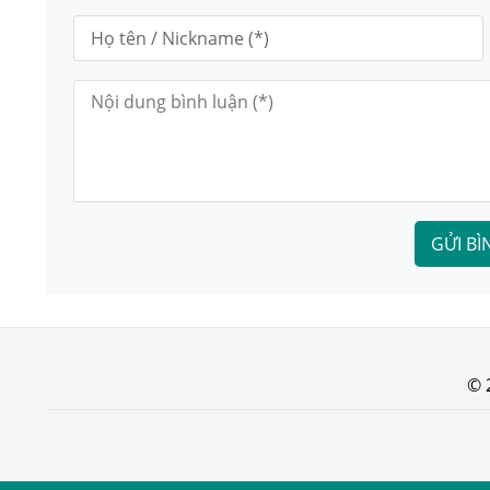
GỬI BÌ
© 