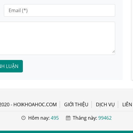
NH LUẬN
2020 - HOIKHOAHOC.COM
GIỚI THIỆU
DỊCH VỤ
LIÊN
Hôm nay:
495
Tháng này:
99462