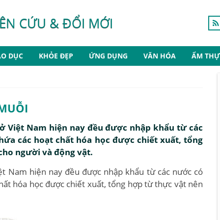
ÊN CỨU & ĐỔI MỚI
ÁO DỤC
KHỎE ĐẸP
ỨNG DỤNG
VĂN HÓA
ẨM THỰ
 MUỖI
 ở Việt Nam hiện nay đều được nhập khẩu từ các
hứa các hoạt chất hóa học được chiết xuất, tổng
 cho người và động vật.
iệt Nam hiện nay đều được nhập khẩu từ các nước có
hất hóa học được chiết xuất, tổng hợp từ thực vật nên