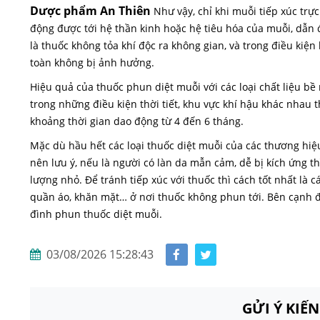
Dược phẩm An Thiên
Như vậy, chỉ khi muỗi tiếp xúc trực
động được tới hệ thần kinh hoặc hệ tiêu hóa của muỗi, dẫn đ
là thuốc không tỏa khí độc ra không gian, và trong điều kiệ
toàn không bị ảnh hưởng.
Hiệu quả của thuốc phun diệt muỗi với các loại chất liệu bề
trong những điều kiện thời tiết, khu vực khí hậu khác nhau 
khoảng thời gian dao động từ 4 đến 6 tháng.
Mặc dù hầu hết các loại thuốc diệt muỗi của các thương hiệu
nên lưu ý, nếu là người có làn da mẫn cảm, dễ bị kích ứng th
lượng nhỏ. Để tránh tiếp xúc với thuốc thì cách tốt nhất là 
quần áo, khăn mặt… ở nơi thuốc không phun tới. Bên cạnh đó
đình phun thuốc diệt muỗi.
03/08/2026 15:28:43
GỬI Ý KIẾ