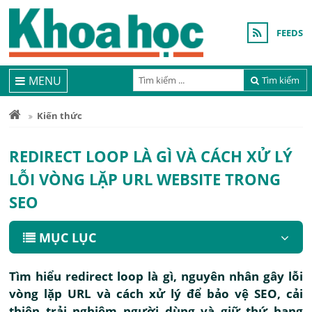
FEEDS
MENU
Tìm kiếm
Kiến thức
REDIRECT LOOP LÀ GÌ VÀ CÁCH XỬ LÝ
LỖI VÒNG LẶP URL WEBSITE TRONG
SEO
MỤC LỤC
Tìm hiểu redirect loop là gì, nguyên nhân gây lỗi
vòng lặp URL và cách xử lý để bảo vệ SEO, cải
thiện trải nghiệm người dùng và giữ thứ hạng