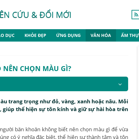
ÊN CỨU & ĐỔI MỚI
ÁO DỤC
KHỎE ĐẸP
ỨNG DỤNG
VĂN HÓA
ẨM THỰ
Ỗ NÊN CHỌN MÀU GÌ?
àu trang trọng như đỏ, vàng, xanh hoặc nâu. Mỗi
giúp thể hiện sự tôn kính và giữ sự hài hòa trên
u người băn khoăn không biết nên chọn màu gì để vừa
ng có ý nghĩa đặc biệt, thể hiện sự thành tâm và tôn