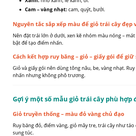
Xanh:
nho xanh, lê xanh, ổi.
Cam – vàng nhạt:
cam, quýt, bưởi.
Nguyên tắc sắp xếp màu để giỏ trái cây đẹp 
Nên đặt trái lớn ở dưới, xen kẽ nhóm màu nóng – mát 
bật để tạo điểm nhấn.
Cách kết hợp ruy băng – giỏ – giấy gói để giữ
Giỏ và giấy gói nên dùng tông nâu, be, vàng nhạt. R
nhấn nhưng không phô trương.
Gợi ý một số mẫu giỏ trái cây phù hợp
Giỏ truyền thống – màu đỏ vàng chủ đạo
Ruy băng đỏ, điểm vàng, giỏ mây tre, trái cây như táo 
sung túc.