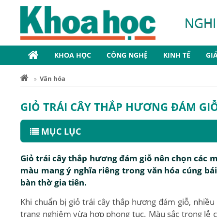
NGHI
KHOA HỌC
CÔNG NGHỆ
KINH TẾ
GI
Văn hóa
GIỎ TRÁI CÂY THẮP HƯƠNG ĐÁM GI
MỤC LỤC
Giỏ trái cây thắp hương đám giỗ nên chọn các m
màu mang ý nghĩa riêng trong văn hóa cúng bái, 
bàn thờ gia tiên.
Khi chuẩn bị giỏ trái cây thắp hương đám giỗ, nhiề
trang nghiêm vừa hợp phong tục. Màu sắc trong lễ cú