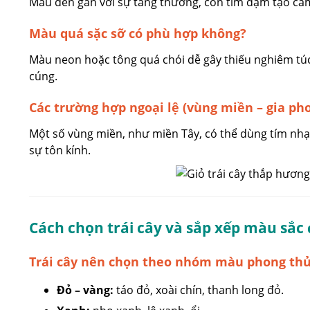
Màu đen gắn với sự tang thương, còn tím đậm tạo cảm
Màu quá sặc sỡ có phù hợp không?
Màu neon hoặc tông quá chói dễ gây thiếu nghiêm túc
cúng.
Các trường hợp ngoại lệ (vùng miền – gia ph
Một số vùng miền, như miền Tây, có thể dùng tím nhạ
sự tôn kính.
Cách chọn trái cây và sắp xếp màu sắc
Trái cây nên chọn theo nhóm màu phong th
Đỏ – vàng:
táo đỏ, xoài chín, thanh long đỏ.