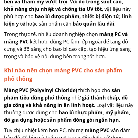
bền và thẩm mỹ vượt trội
. Với
độ trong suốt cao,
khả năng chịu nhiệt và chống tia UV tốt
, vật liệu này
phù hợp cho
bao bì dược phẩm, thiết bị điện tử, linh
kiện y tế
hoặc sản phẩm cần
bảo quản lâu dài
.
Trong thực tế, nhiều doanh nghiệp chọn
màng PC và
màng PVC
kết hợp, dùng PC làm lớp ngoài để tăng độ
cứng và độ sáng cho bao bì cao cấp, tạo hiệu ứng sang
trọng và bảo vệ nội dung bên trong tốt hơn.
Khi nào nên chọn màng PVC cho sản phẩm
phổ thông
Màng PVC (Polyvinyl Chloride)
thích hợp cho
sản
phẩm tiêu dùng phổ thông
nhờ
giá thành thấp, dễ
gia công và khả năng in ấn linh hoạt
. Loại vật liệu này
thường được dùng cho
bao bì thực phẩm, mỹ phẩm,
đồ gia dụng hoặc sản phẩm đóng gói ngắn hạn
.
Tuy chịu nhiệt kém hơn PC, nhưng
màng PVC
vẫn đảm
bảo đủ độ bền và thẩm mỹ trong điều kiện sử dụng