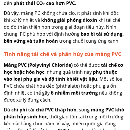
đến
phát thải CO₂ cao hơn PVC
.
Dù vậy, màng PC không chứa clo, ít phát sinh khí độc
khi xử lý nhiệt và
không giải phóng dioxin
khi tái chế,
do đó thân thiện hơn trong giai đoạn tiêu hủy. Nhìn
chung, PC phù hợp với định hướng
bao bì tái sử dụng,
bền vững và tuần hoàn
trong chuỗi cung ứng xanh.
Tính năng tái chế và phân hủy của màng PVC
Màng PVC (Polyvinyl Chloride)
có thể được
tái chế cơ
học hoặc hóa học
, nhưng quá trình này
phụ thuộc
vào loại phụ gia và độ tinh khiết vật liệu
. Một số loại
PVC chứa chất hóa dẻo (phthalate) hoặc phụ gia ổn
định nhiệt có thể gây
ô nhiễm môi trường
nếu không
được xử lý đúng cách.
Dù
chi phí tái chế PVC thấp hơn
, song
màng PVC khó
phân hủy sinh học
, thời gian tồn tại trong môi trường
kéo dài hàng chục năm. Vì vậy, nhiều quốc gia đang