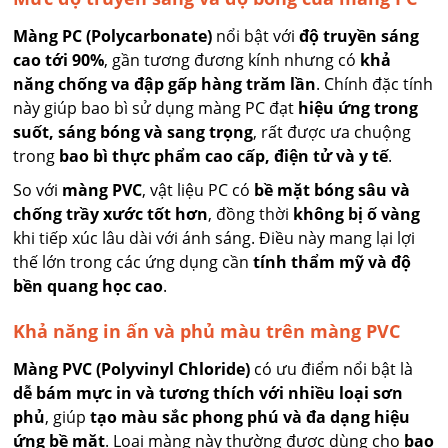
Màng PC (Polycarbonate)
nổi bật với
độ truyền sáng
cao tới 90%
, gần tương đương kính nhưng có
khả
năng chống va đập gấp hàng trăm lần
. Chính đặc tính
này giúp bao bì sử dụng màng PC đạt
hiệu ứng trong
suốt, sáng bóng và sang trọng
, rất được ưa chuộng
trong
bao bì thực phẩm cao cấp, điện tử và y tế
.
So với
màng PVC
, vật liệu PC có
bề mặt bóng sâu và
chống trầy xước tốt hơn
, đồng thời
không bị ố vàng
khi tiếp xúc lâu dài với ánh sáng. Điều này mang lại lợi
thế lớn trong các ứng dụng cần
tính thẩm mỹ và độ
bền quang học cao
.
Khả năng in ấn và phủ màu trên màng PVC
Màng PVC (Polyvinyl Chloride)
có ưu điểm nổi bật là
dễ bám mực in và tương thích với nhiều loại sơn
phủ
, giúp
tạo màu sắc phong phú và đa dạng hiệu
ứng bề mặt
. Loại màng này thường được dùng cho
bao