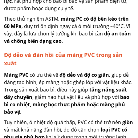
lực
, rất phù hợp cho bao bì bảo vệ sản phẩm điện tử,
dược phẩm hoặc dụng cụ y tế.
Theo thử nghiệm ASTM,
màng PC có độ bền kéo trên
60 MPa
, duy trì ổn định ngay cả ở môi trường –40°C. Vì
vậy, đây là lựa chọn lý tưởng khi bao bì cần
độ an toàn
và chống biến dạng cao
.
Độ dẻo và đàn hồi của màng PVC trong sản
xuất
Màng PVC
có ưu thế về
độ dẻo và độ co giãn
, giúp dễ
dàng tạo hình, ép màng hoặc ghép lớp với vật liệu khác.
Trong sản xuất bao bì, điều này giúp
tăng năng suất
dây chuyền
, giảm hao hụt vật liệu và phù hợp với
bao
bì co nhiệt, màng bọc thực phẩm hoặc màng phủ
bảo vệ
.
Tuy nhiên, ở nhiệt độ quá thấp, PVC có thể trở nên
giòn
và mất khả năng đàn hồi, do đó cần chọn
loại PVC có
phụ gia phù hợp
khi sử dụng trong môi trường lạnh.