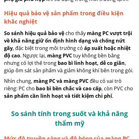
Hiệu quả bảo vệ sản phẩm trong điều kiện
khắc nghiệt
So sánh hiệu quả bảo vệ
cho thấy
màng PC vượt trội
về khả năng giữ ổn định hình dạng và chống nứt
gãy
, đặc biệt trong môi trường có
áp suất hoặc nhiệt
độ cao
. Ngược lại,
màng PVC
tuy không bền bằng
nhưng có lợi thế trong
bao bì linh hoạt, dễ co giãn
,
giúp ôm sát sản phẩm và giảm không khí bên trong gói.
Nhìn chung,
màng PC và màng PVC
đều có vai trò
riêng: PC cho
bao bì bền chắc và cao cấp
, còn PVC cho
sản phẩm cần linh hoạt và tiết kiệm chi phí
.
So sánh tính trong suốt và khả năng
thẩm mỹ
Mức độ truyền sáng và độ bóng của màng PC