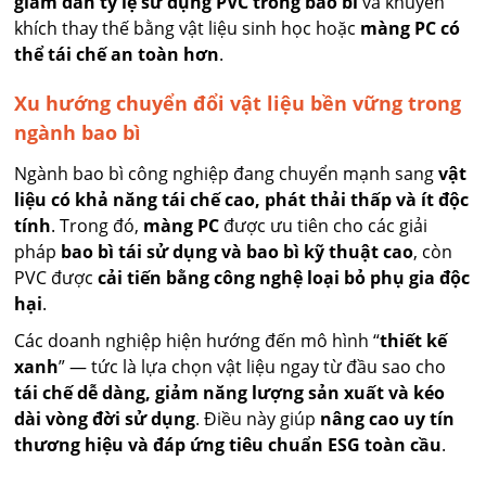
giảm dần tỷ lệ sử dụng PVC trong bao bì
và khuyến
khích thay thế bằng vật liệu sinh học hoặc
màng PC có
thể tái chế an toàn hơn
.
Xu hướng chuyển đổi vật liệu bền vững trong
ngành bao bì
Ngành bao bì công nghiệp đang chuyển mạnh sang
vật
liệu có khả năng tái chế cao, phát thải thấp và ít độc
tính
. Trong đó,
màng PC
được ưu tiên cho các giải
pháp
bao bì tái sử dụng và bao bì kỹ thuật cao
, còn
PVC được
cải tiến bằng công nghệ loại bỏ phụ gia độc
hại
.
Các doanh nghiệp hiện hướng đến mô hình “
thiết kế
xanh
” — tức là lựa chọn vật liệu ngay từ đầu sao cho
tái chế dễ dàng, giảm năng lượng sản xuất và kéo
dài vòng đời sử dụng
. Điều này giúp
nâng cao uy tín
thương hiệu và đáp ứng tiêu chuẩn ESG toàn cầu
.