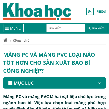
FEEDS
MENU
Tìm kiếm
Công nghệ
MÀNG PC VÀ MÀNG PVC LOẠI NÀO
TỐT HƠN CHO SẢN XUẤT BAO BÌ
CÔNG NGHIỆP?
MỤC LỤC
Màng PC và màng PVC là hai vật liệu chủ lực trong
ngành bao bì. Việc lựa chọn loại màng phù hợp
quyết định đến độ bền, tính thẩm mỹ và hiệu quả