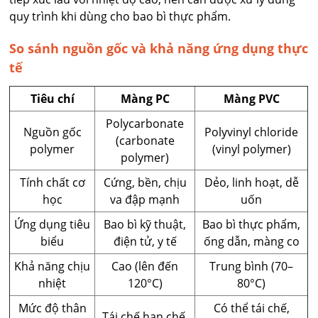
quy trình khi dùng cho bao bì thực phẩm.
So sánh nguồn gốc và khả năng ứng dụng thực
tế
Tiêu chí
Màng PC
Màng PVC
Polycarbonate
Nguồn gốc
Polyvinyl chloride
(carbonate
polymer
(vinyl polymer)
polymer)
Tính chất cơ
Cứng, bền, chịu
Dẻo, linh hoạt, dễ
học
va đập mạnh
uốn
Ứng dụng tiêu
Bao bì kỹ thuật,
Bao bì thực phẩm,
biểu
điện tử, y tế
ống dẫn, màng co
Khả năng chịu
Cao (lên đến
Trung bình (70–
nhiệt
120°C)
80°C)
Mức độ thân
Có thể tái chế,
Tái chế hạn chế,