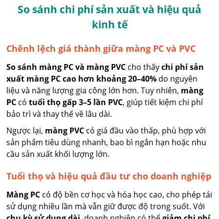
So sánh chi phí sản xuất và hiệu quả
kinh tế
Chênh lệch giá thành giữa màng PC và PVC
So sánh màng PC và màng PVC
cho thấy
chi phí sản
xuất màng PC cao hơn khoảng 20–40%
do nguyên
liệu và năng lượng gia công lớn hơn. Tuy nhiên,
màng
PC
có
tuổi thọ gấp 3–5 lần PVC
, giúp tiết kiệm chi phí
bảo trì và thay thế về lâu dài.
Ngược lại,
màng PVC
có giá đầu vào thấp, phù hợp với
sản phẩm tiêu dùng nhanh, bao bì ngắn hạn hoặc nhu
cầu sản xuất khối lượng lớn.
Tuổi thọ và hiệu quả đầu tư cho doanh nghiệp
Màng PC
có độ bền cơ học và hóa học cao, cho phép tái
sử dụng nhiều lần mà vẫn giữ được độ trong suốt. Với
chu kỳ sử dụng dài
, doanh nghiệp có thể
giảm chi phí