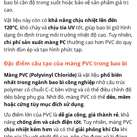
bao bì cần độ trong suốt hoặc bảo vệ sản phẩm giá trị
cao.
Vật liệu này còn có
khả năng chịu nhiệt lên đến
120°C
, khó cháy và
chịu tia UV
tốt, giúp bao bì giữ hình
dạng ổn định trong môi trường nhiệt độ cao. Tuy nhiên,
chi phí sản xuất màng PC
thường cao hơn PVC do quy
trình đùn ép và tạo hình phức tạp.
Đặc điểm cấu tạo của màng PVC trong bao bì
Màng PVC (Polyvinyl Chloride)
là vật liệu
phổ biến
nhất trong ngành bao bì công nghiệp
nhờ cấu trúc
polymer có chuỗi C–C bền vững và có thể điều chỉnh độ
dẻo bằng phụ gia. Nhờ đó, màng PVC có thể
dẻo, mềm
hoặc cứng tùy mục đích sử dụng
.
Ưu điểm lớn của PVC là
dễ gia công, giá thành rẻ
, khả
năng
chống ẩm và cách điện tốt
. Tuy nhiên, màng PVC
chịu nhiệt kém hơn
và có thể
giải phóng khí Clo
khi
tiếp xúc lâu với nhiệt độ cao, nên cần được xử lý đúng