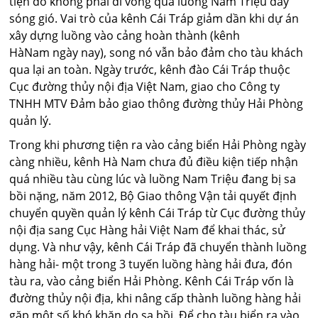
tiện do không phải đi vòng qua luồng Nam Triệu đầy
sóng gió. Vai trò của kênh Cái Tráp giảm dần khi dự án
xây dựng luồng vào cảng hoàn thành (kênh
HàNam ngày nay), song nó vẫn bảo đảm cho tàu khách
qua lại an toàn. Ngày trước, kênh đào Cái Tráp thuộc
Cục đường thủy nội địa Việt Nam, giao cho Công ty
TNHH MTV Đảm bảo giao thông đường thủy Hải Phòng
quản lý.
Trong khi phương tiện ra vào cảng biển Hải Phòng ngày
càng nhiều, kênh Hà Nam chưa đủ điều kiện tiếp nhận
quá nhiều tàu cùng lúc và luồng Nam Triệu đang bị sa
bồi nặng, năm 2012, Bộ Giao thông Vận tải quyết định
chuyển quyền quản lý kênh Cái Tráp từ Cục đường thủy
nội địa sang Cục Hàng hải Việt Nam để khai thác, sử
dụng. Và như vậy, kênh Cái Tráp đã chuyển thành luồng
hàng hải- một trong 3 tuyến luồng hàng hải đưa, đón
tàu ra, vào cảng biển Hải Phòng. Kênh Cái Tráp vốn là
đường thủy nội địa, khi nâng cấp thành luồng hàng hải
gặp một số khó khăn do sa bồi. Để cho tàu biển ra vào